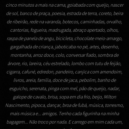
cinco minutos a mais na cama, goiabada com queijo, nascer
de sol, banco de praça, poesia, estrada de terra, coreto, beira
de ribeirão, rede na varanda, botecos, caminhadas, orvalho,
cantorias, fogueira, madrugada, abraço apertado, olhos,
raspa de panela de angu, bicicleta, chocolate meio-amargo,
gargalhada de criança, jaboticaba no pé, artes, desenho,
montanha, arroz doce, colo, conversar fiado, sombra de
árvore, rio, lareira, céu estrelado, lombo com tutu de feijão,
cigarra, cafuné, edredon, pandeiro, canjica com amendoim,
livros, areia, família, doce de jaca, pebolim, banho de
esguicho, serenata, pinga com mel, pão de queijo, nadar,
galope de cavalo, brisa, sopa em dia frio, beijo, Milton
Nascimento, pipoca, dançar, broa de fubá, música, torresmo,
mais música e... amigos. Tenho cada figurinha na minha
bagagem... Não troco por nada. E carrego em mim cada um,